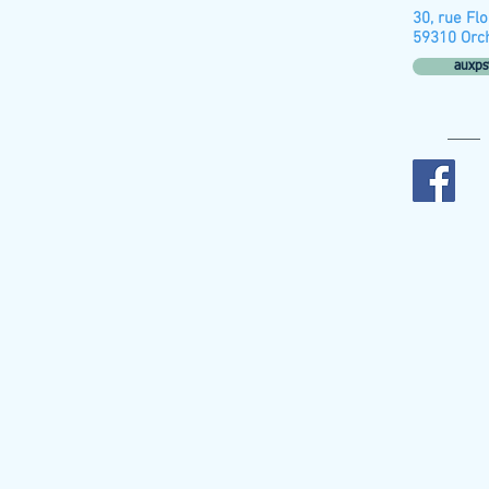
30, rue Fl
59310 Orc
auxps