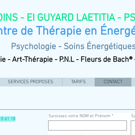
INS - EI GUYARD LAETITIA - 
de Thérapie en
Énergé
Psychologie - Soins
Énergétique
- Art-Thérapie - P.N.L - Fleurs de Bach® 
SERVICES PROPOSES
TARIFS
CONTACT
Saisissez votre NOM et Prénom
S
 15 61 18