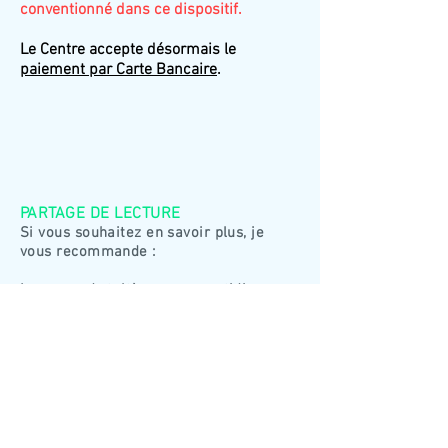
conventionné dans ce dispositif.
Le Centre accepte désormais le
paiement par Carte Bancaire
.
PARTAGE DE LECTURE
Si vous souhaitez en savoir plus, je
vous recommande :
Les accords toltèques au quotidien -
Xavier Cornette de Saint Cyr
Se libérer des émotions négatives -
Latifa Gallo
Cette famille qui vit en nous - Chantal
Rialland
L'emprise familiale - Marie Andersen