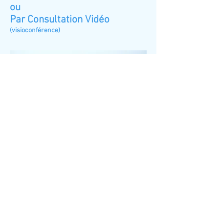
ou
Par Consultation
Vidéo
(visioconférence)
06 22 15 61 18
Prendre contact par email